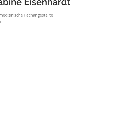
abine Eisenhardt
medizinische Fachangestellte
o