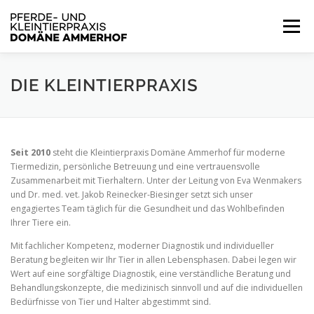
Zum
Inhalt
Menü
springen
PFERDEPRAXIS
KLEINTIERPRAXIS
DIE KLEINTIERPRAXIS
ONLINE TERMINBUCHUNG FÜR KLEINTIERE
Seit 2010
steht die Kleintierpraxis Domäne Ammerhof für moderne
Tiermedizin, persönliche Betreuung und eine vertrauensvolle
Zusammenarbeit mit Tierhaltern. Unter der Leitung von Eva Wenmakers
AKTUELLES
KONTAKT
und Dr. med. vet. Jakob Reinecker-Biesinger setzt sich unser
engagiertes Team täglich für die Gesundheit und das Wohlbefinden
Ihrer Tiere ein.
Mit fachlicher Kompetenz, moderner Diagnostik und individueller
Beratung begleiten wir Ihr Tier in allen Lebensphasen. Dabei legen wir
Wert auf eine sorgfältige Diagnostik, eine verständliche Beratung und
Behandlungskonzepte, die medizinisch sinnvoll und auf die individuellen
Bedürfnisse von Tier und Halter abgestimmt sind.